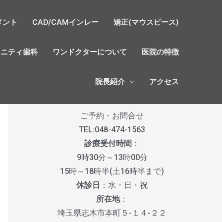
メント
CAD/CAMインレー
矯正(マウスピース)
タニティ歯科
ワンドクターについて
医院の特徴
院長紹介
アクセス
ご予約・お問合せ
TEL:
048-474-1563
診療受付時間
：
9時30分～13時00分
15時～18時半(土16時半まで)
休診日
：水・日・祝
所在地
：
埼玉県志木市本町５-１４-２２