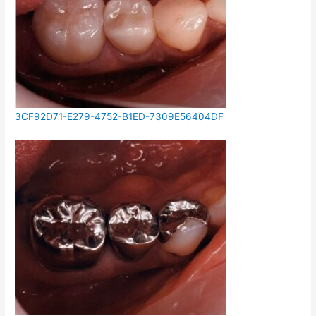
3CF92D71-E279-4752-B1ED-7309E56404DF