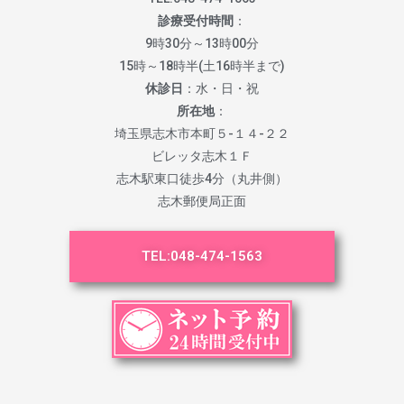
診療受付時間
：
9時30分～13時00分
15時～18時半(土16時半まで)
休診日
：水・日・祝
所在地
：
埼玉県志木市本町５-１４-２２
ビレッタ志木１Ｆ
志木駅東口徒歩4分（丸井側）
志木郵便局正面
TEL:
048-474-1563