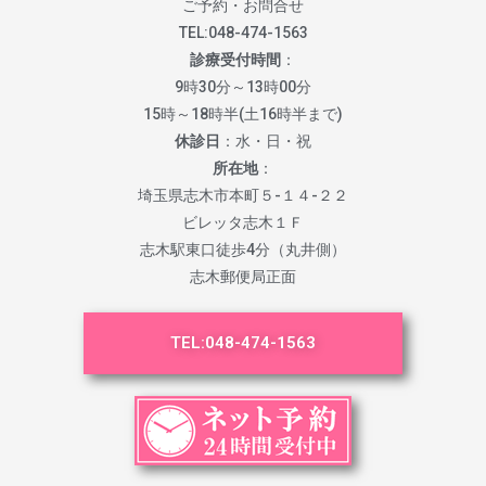
ご予約・お問合せ
TEL:
048-474-1563
診療受付時間
：
9時30分～13時00分
15時～18時半(土16時半まで)
休診日
：水・日・祝
所在地
：
埼玉県志木市本町５-１４-２２
ビレッタ志木１Ｆ
志木駅東口徒歩4分（丸井側）
志木郵便局正面
TEL:
048-474-1563