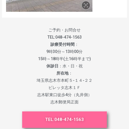
ご予約・お問合せ
TEL:
048-474-1563
診療受付時間
：
9時30分～13時00分
15時～18時半(土16時半まで)
休診日
：水・日・祝
所在地
：
埼玉県志木市本町５-１４-２２
ビレッタ志木１Ｆ
志木駅東口徒歩4分（丸井側）
志木郵便局正面
TEL:
048-474-1563