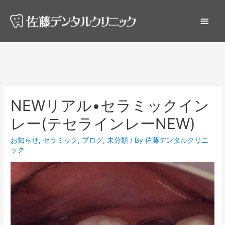
NEWリアル•セラミックイン
レー(テセラインレーNEW)
お知らせ
,
セラミック
,
ブログ
,
未分類
/ By
佐藤デンタルクリニ
ック