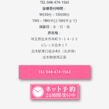
TEL:
048-474-1563
診療受付時間
：
9時30分～13時00分
15時～18時半(土16時半まで)
休診日
：水・日・祝
所在地
：
埼玉県志木市本町５-１４-２２
ビレッタ志木１Ｆ
志木駅東口徒歩4分（丸井側）
志木郵便局正面
TEL:
048-474-1563