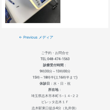
←
Previous メディア
ご予約・お問合せ
TEL:
048-474-1563
診療受付時間
：
9時30分～13時00分
15時～18時半(土16時半まで)
休診日
：水・日・祝
所在地
：
埼玉県志木市本町５-１４-２２
ビレッタ志木１Ｆ
志木駅東口徒歩4分（丸井側）