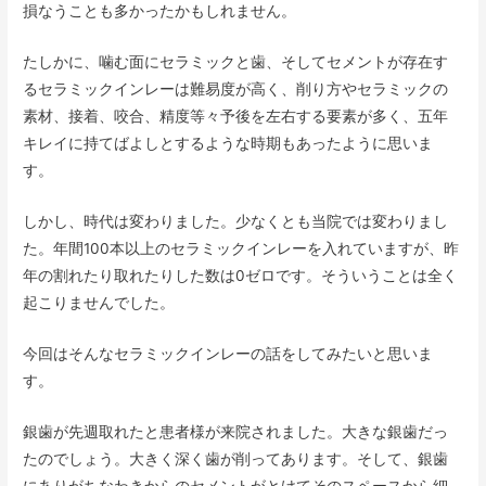
損なうことも多かったかもしれません。
たしかに、噛む面にセラミックと歯、そしてセメントが存在す
るセラミックインレーは難易度が高く、削り方やセラミックの
素材、接着、咬合、精度等々予後を左右する要素が多く、五年
キレイに持てばよしとするような時期もあったように思いま
す。
しかし、時代は変わりました。少なくとも当院では変わりまし
た。年間100本以上のセラミックインレーを入れていますが、昨
年の割れたり取れたりした数は0ゼロです。そういうことは全く
起こりませんでした。
今回はそんなセラミックインレーの話をしてみたいと思いま
す。
銀歯が先週取れたと患者様が来院されました。大きな銀歯だっ
たのでしょう。大きく深く歯が削ってあります。そして、銀歯
にありがちなわきからのセメントがとけてそのスペースから細