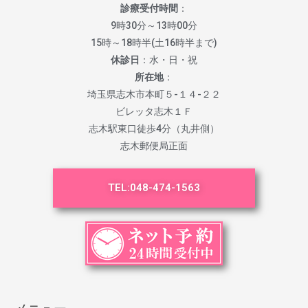
診療受付時間
：
9時30分～13時00分
15時～18時半(土16時半まで)
休診日
：水・日・祝
所在地
：
埼玉県志木市本町５-１４-２２
ビレッタ志木１Ｆ
志木駅東口徒歩4分（丸井側）
志木郵便局正面
TEL:
048-474-1563