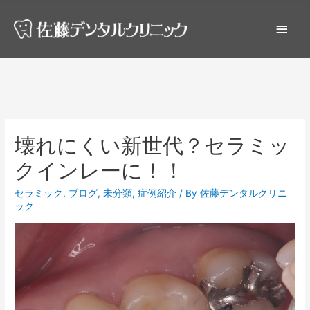
壊れにくい新世代？セラミッ
クインレーに！！
セラミック
,
ブログ
,
未分類
,
症例紹介
/ By
佐藤デンタルクリニ
ック