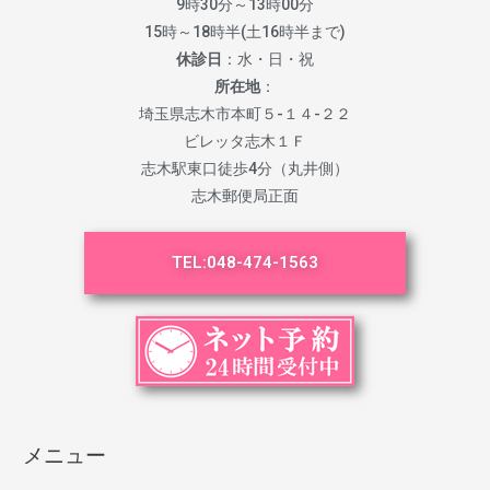
9時30分～13時00分
15時～18時半(土16時半まで)
休診日
：水・日・祝
所在地
：
埼玉県志木市本町５-１４-２２
ビレッタ志木１Ｆ
志木駅東口徒歩4分（丸井側）
志木郵便局正面
TEL:
048-474-1563
メニュー