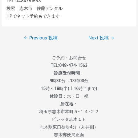
TEL 0484751563
検索 志木市 佐藤デンタル
HPでネット予約もできます
←
Previous 投稿
Next 投稿
→
ご予約・お問合せ
TEL:
048-474-1563
診療受付時間
：
9時30分～13時00分
15時～18時半(土16時半まで)
休診日
：水・日・祝
所在地
：
埼玉県志木市本町５-１４-２２
ビレッタ志木１Ｆ
志木駅東口徒歩4分（丸井側）
志木郵便局正面