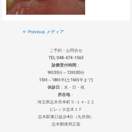
←
Previous メディア
ご予約・お問合せ
TEL:
048-474-1563
診療受付時間
：
9時30分～13時00分
15時～18時半(土16時半まで)
休診日
：水・日・祝
所在地
：
埼玉県志木市本町５-１４-２２
ビレッタ志木１Ｆ
志木駅東口徒歩4分（丸井側）
志木郵便局正面