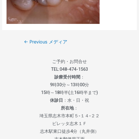
←
Previous メディア
ご予約・お問合せ
TEL:
048-474-1563
診療受付時間
：
9時30分～13時00分
15時～18時半(土16時半まで)
休診日
：水・日・祝
所在地
：
埼玉県志木市本町５-１４-２２
ビレッタ志木１Ｆ
志木駅東口徒歩4分（丸井側）