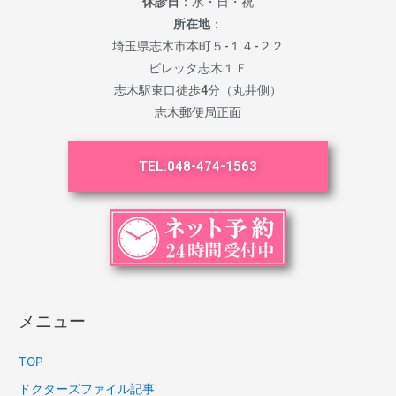
休診日
：水・日・祝
所在地
：
埼玉県志木市本町５-１４-２２
ビレッタ志木１Ｆ
志木駅東口徒歩4分（丸井側）
志木郵便局正面
TEL:
048-474-1563
メニュー
TOP
ドクターズファイル記事