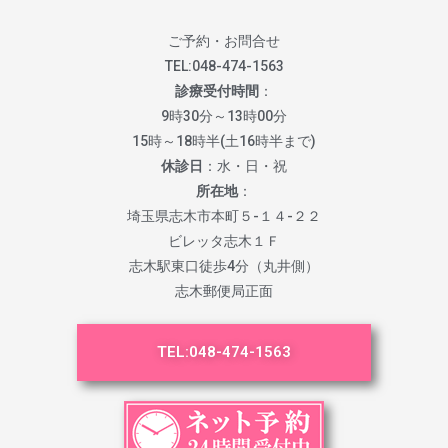
ご予約・お問合せ
TEL:
048-474-1563
診療受付時間
：
9時30分～13時00分
15時～18時半(土16時半まで)
休診日
：水・日・祝
所在地
：
埼玉県志木市本町５-１４-２２
ビレッタ志木１Ｆ
志木駅東口徒歩4分（丸井側）
志木郵便局正面
TEL:
048-474-1563