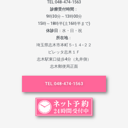
TEL:
048-474-1563
診療受付時間
：
9時30分～13時00分
15時～18時半(土16時半まで)
休診日
：水・日・祝
所在地
：
埼玉県志木市本町５-１４-２２
ビレッタ志木１Ｆ
志木駅東口徒歩4分（丸井側）
志木郵便局正面
TEL:
048-474-1563