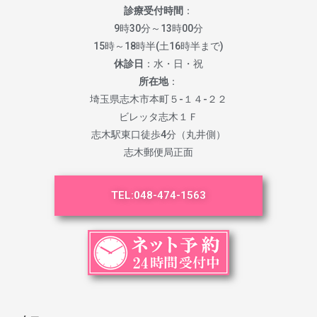
診療受付時間
：
9時30分～13時00分
15時～18時半(土16時半まで)
休診日
：水・日・祝
所在地
：
埼玉県志木市本町５-１４-２２
ビレッタ志木１Ｆ
志木駅東口徒歩4分（丸井側）
志木郵便局正面
TEL:
048-474-1563