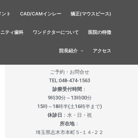
メント
CAD/CAMインレー
矯正(マウスピース)
タニティ歯科
ワンドクターについて
医院の特徴
院長紹介
アクセス
ご予約・お問合せ
TEL:
048-474-1563
診療受付時間
：
9時30分～13時00分
15時～18時半(土16時半まで)
休診日
：水・日・祝
所在地
：
埼玉県志木市本町５-１４-２２