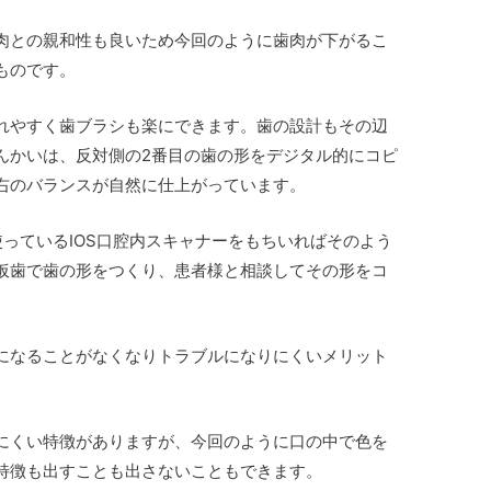
肉との親和性も良いため今回のように歯肉が下がるこ
ものです。
れやすく歯ブラシも楽にできます。歯の設計もその辺
んかいは、反対側の2番目の歯の形をデジタル的にコピ
右のバランスが自然に仕上がっています。
っているIOS口腔内スキャナーをもちいればそのよう
仮歯で歯の形をつくり、患者様と相談してその形をコ
になることがなくなりトラブルになりにくいメリット
にくい特徴がありますが、今回のように口の中で色を
特徴も出すことも出さないこともできます。