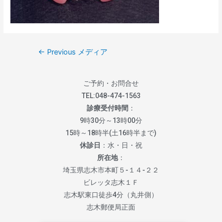
←
Previous メディア
ご予約・お問合せ
TEL:
048-474-1563
診療受付時間
：
9時30分～13時00分
15時～18時半(土16時半まで)
休診日
：水・日・祝
所在地
：
埼玉県志木市本町５-１４-２２
ビレッタ志木１Ｆ
志木駅東口徒歩4分（丸井側）
志木郵便局正面