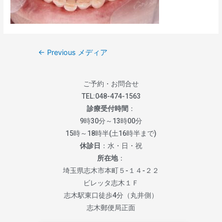
←
Previous メディア
ご予約・お問合せ
TEL:
048-474-1563
診療受付時間
：
9時30分～13時00分
15時～18時半(土16時半まで)
休診日
：水・日・祝
所在地
：
埼玉県志木市本町５-１４-２２
ビレッタ志木１Ｆ
志木駅東口徒歩4分（丸井側）
志木郵便局正面