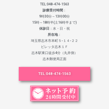
TEL:
048-474-1563
診療受付時間
：
9時30分～13時00分
15時～18時半(土16時半まで)
休診日
：水・日・祝
所在地
：
埼玉県志木市本町５-１４-２２
ビレッタ志木１Ｆ
志木駅東口徒歩4分（丸井側）
志木郵便局正面
TEL:
048-474-1563