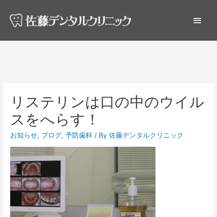
リステリンは口の中のウイル
スをへらす！
お知らせ
,
ブログ
,
予防歯科
/ By
佐藤デンタルクリニック