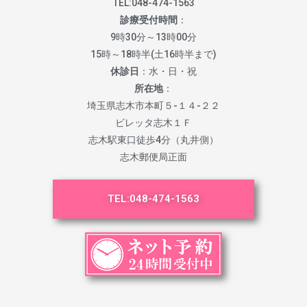
TEL:
048-474-1563
診療受付時間
：
9時30分～13時00分
15時～18時半(土16時半まで)
休診日
：水・日・祝
所在地
：
埼玉県志木市本町５-１４-２２
ビレッタ志木１Ｆ
志木駅東口徒歩4分（丸井側）
志木郵便局正面
TEL:
048-474-1563