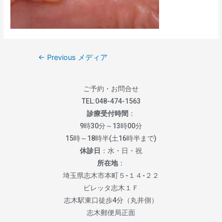
←
Previous メディア
ご予約・お問合せ
TEL:
048-474-1563
診療受付時間
：
9時30分～13時00分
15時～18時半(土16時半まで)
休診日
：水・日・祝
所在地
：
埼玉県志木市本町５-１４-２２
ビレッタ志木１Ｆ
志木駅東口徒歩4分（丸井側）
志木郵便局正面