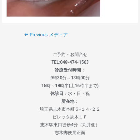
←
Previous メディア
ご予約・お問合せ
TEL:
048-474-1563
診療受付時間
：
9時30分～13時00分
15時～18時半(土16時半まで)
休診日
：水・日・祝
所在地
：
埼玉県志木市本町５-１４-２２
ビレッタ志木１Ｆ
志木駅東口徒歩4分（丸井側）
志木郵便局正面